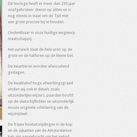
Dit horloge heeft er meer dan 230 jaar
onafgebroken dienst op zitten en is
nog steeds in staat om de Tijd met
een grote precisie bij te houden.
Ondenkbaar in onze huidige wegwerp
maatschappij.
Het uurwerk slaat de hele uren op de
grote en de halfuren op de kleine bel.
De kwartieren worden afwisselend
geslagen.
De kwalitatief hoge afwerkingsgraad
vinden wij ook in details zoals
uitzonderlijke wijzers, paarden hoofd
op de sluitschijflichter en uitzonderlijk
mooie originele schildering van de
wijzerplaat.
De fraaie houtuitsnijdingen in de kop
en de zijkanten van de Amsterdamse
kap zijn aangebracht om het geluid