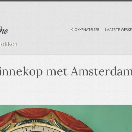
KLOKKENATELIER
LAATSTE WERK
Klokken
pinnekop met Amsterdam